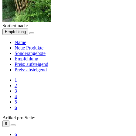
Sortiert nach:
Empfehlung
Name
Neue Produkte
Sonderangebote
Empfehlung
Preis: aufsteigend
Preis: absteigend
1
2
3
4
5
6
Artikel pro Seite:
6
6