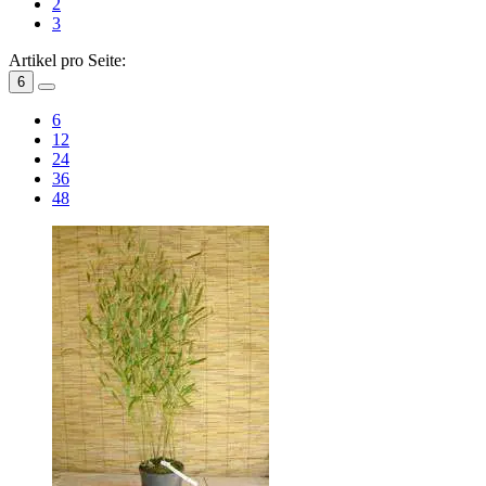
2
3
Artikel pro Seite:
6
6
12
24
36
48