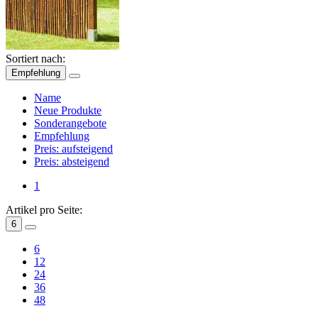
Sortiert nach:
Empfehlung
Name
Neue Produkte
Sonderangebote
Empfehlung
Preis: aufsteigend
Preis: absteigend
1
Artikel pro Seite:
6
6
12
24
36
48