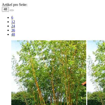
Artikel pro Seite:
48
6
12
24
36
48